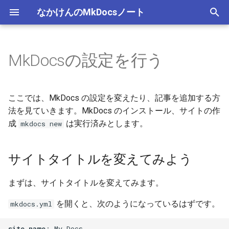
なかけんのMkDocsノート
検
索
MkDocsの設定を行う
サイトタイトルを変えてみよ
記事を書く
Materialテーマを始める
プラグインを使う
を
う
初
見た目を変える
便利機能を使う
プラグインを自作しよう
ここでは、MkDocs の設定を変えたり、記事を追加する方
記事を追加してみよう
期
法を見ていきます。MkDocs のインストール、サイトの作
テーマを作る
成
は実行済みとします。
mkdocs new
化
ナビゲーションを変えてみよ
う
サイトタイトルを変えてみよう
サイトの右上について
まずは、サイトタイトルを変えてみます。
テーマの変更について
を開くと、次のようになっているはずです。
mkdocs.yml
おわりに
site_name